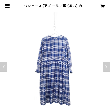
ワンピース（アズール／藍（あお）の記
憶） | 筑後織