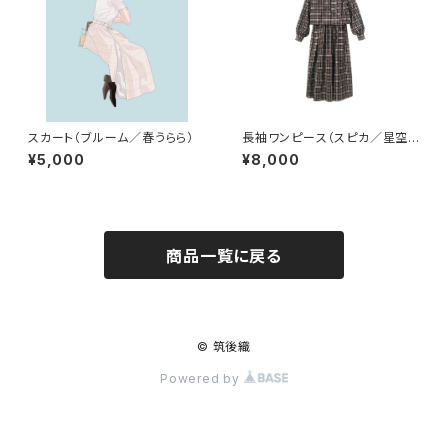
スカート（ブルーム／春うらら）
長袖ワンピース（スピカ／星空
散歩）
¥5,000
¥8,000
商品一覧に戻る
© 筑後織
Powered by