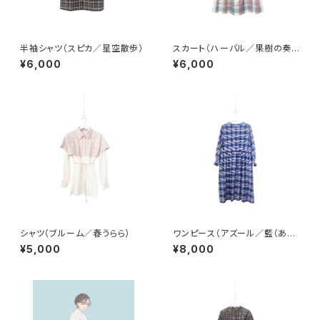
半袖シャツ（スピカ／星空散歩）
スカート（ハーバル／果樹の奏で
（かなで））
¥6,000
¥6,000
シャツ（ブルーム／春うらら）
ワンピース（アズール／藍（あ
お）の記憶）
¥5,000
¥8,000