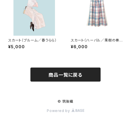
スカート（ブルーム／春うらら）
スカート（ハーバル／果樹の奏で
（かなで））
¥5,000
¥6,000
商品一覧に戻る
© 筑後織
Powered by